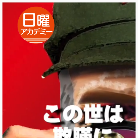
内
容
を
ス
キ
ッ
プ